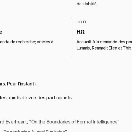
de stabilité.
HÔTE
e
HΩ
enda de recherche; articles à
Accueilli à la demande des pa
Lummis, Remmelt Ellen et Thi
s. Pour l’instant :
 les points de vue des participants.
rd Everheart, “On the Boundaries of Formal Intelligence”
 “Deconfusing AI and Evolution”