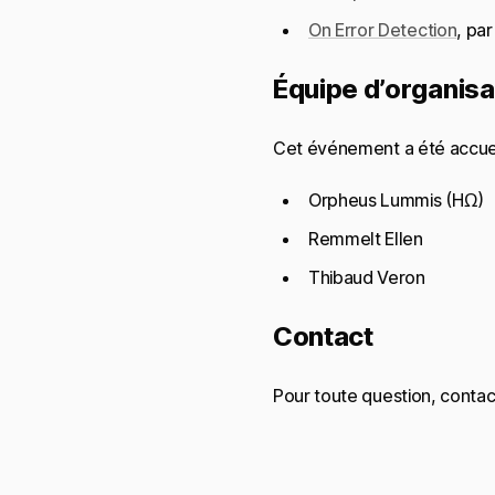
On Error Detection
, pa
Équipe d’organisa
Cet événement a été accueil
Orpheus Lummis (HΩ)
Remmelt Ellen
Thibaud Veron
Contact
Pour toute question, conta