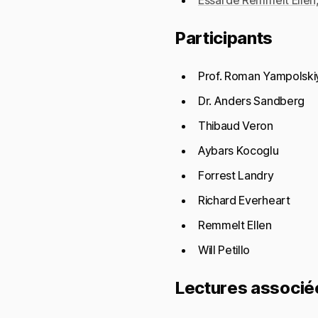
Participants
Prof. Roman Yampolski
Dr. Anders Sandberg
Thibaud Veron
Aybars Kocoglu
Forrest Landry
Richard Everheart
Remmelt Ellen
Will Petillo
Lectures associé