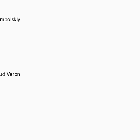
ampolskiy
aud Veron