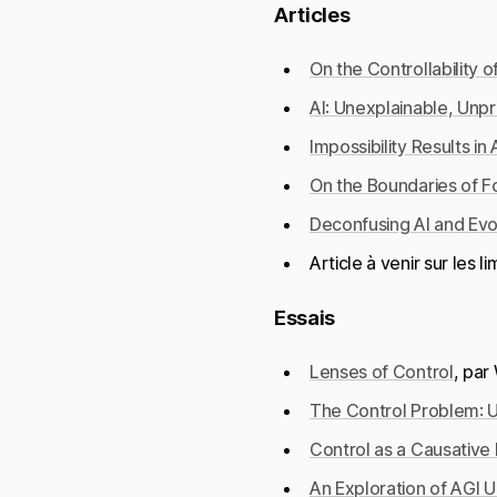
Articles
On the Controllability of
AI: Unexplainable, Unpr
Impossibility Results in 
On the Boundaries of Fo
Deconfusing AI and Evo
Article à venir sur les
Essais
Lenses of Control
, par 
The Control Problem: 
Control as a Causativ
An Exploration of AGI U