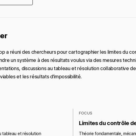
ier
op a réuni des chercheurs pour cartographier les limites du con
indre un système à des résultats voulus via des mesures techniq
ations, discussions au tableau et résolution collaborative de 
iables et les résultats d’impossibilité.
FOCUS
Limites du contrôle de 
 tableau et résolution
Théorie fondamentale, mécani