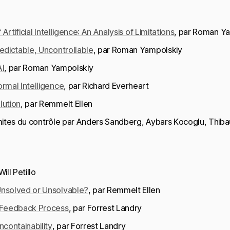
 Artificial Intelligence: An Analysis of Limitations
, par Roman Y
edictable, Uncontrollable
, par Roman Yampolskiy
AI
, par Roman Yampolskiy
rmal Intelligence
, par Richard Everheart
lution
, par Remmelt Ellen
 limites du contrôle par Anders Sandberg, Aybars Kocoglu, Thib
Will Petillo
Unsolved or Unsolvable?
, par Remmelt Ellen
e Feedback Process
, par Forrest Landry
ncontainability
, par Forrest Landry