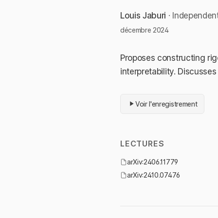
Louis Jaburi
· Independen
décembre 2024
Proposes constructing ri
interpretability. Discusses
Voir l'enregistrement
LECTURES
arXiv:2406.11779
arXiv:2410.07476