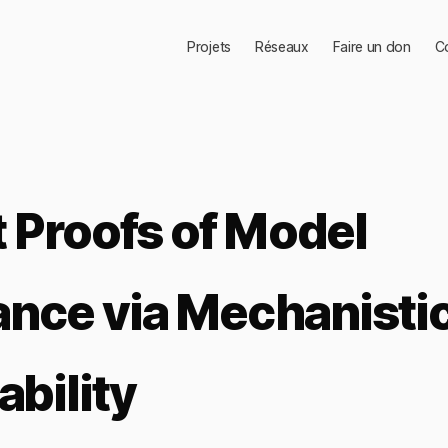
Projets
Réseaux
Faire un don
C
Proofs of Model
nce via Mechanisti
ability