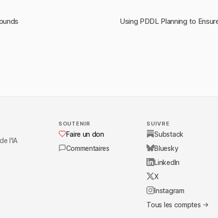
bounds
Using PDDL Planning to Ensur
SOUTENIR
SUIVRE
Faire un don
Substack
de l'IA
Commentaires
Bluesky
LinkedIn
X
Instagram
Tous les comptes →