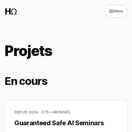
HΩ
Menu
Projets
↗
(s'ouvre dans un nouvel onglet)
EN
En cours
Passer en mode sombr
DEPUIS 2024 · 275+ ABONNÉS
Guaranteed Safe AI Seminars